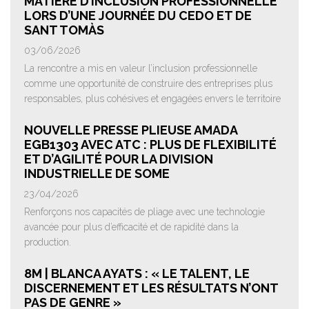
MATIÈRE D’INCLUSION PROFESSIONNELLE
LORS D’UNE JOURNÉE DU CEDO ET DE
SANT TOMÀS
03/06/2026
La rencontre a mis en valeur l’inclusion professionnelle
comme une opportunité de construire des entreprises plus
responsables, plus cohésives et engagées envers le territoire
NOUVELLE PRESSE PLIEUSE AMADA
EGB1303 AVEC ATC : PLUS DE FLEXIBILITÉ
ET D’AGILITÉ POUR LA DIVISION
INDUSTRIELLE DE SOME
23/04/2026
Renforçons nos capacités de pliage avec une technologie
avancée pour plus d’efficacité et de rapidité dans la
production.
8M | BLANCA AYATS : « LE TALENT, LE
DISCERNEMENT ET LES RÉSULTATS N’ONT
PAS DE GENRE »