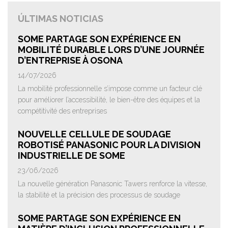
ÚLTIMAS NOTICIAS
SOME PARTAGE SON EXPÉRIENCE EN
MOBILITÉ DURABLE LORS D’UNE JOURNÉE
D’ENTREPRISE À OSONA
14/07/2026
La mobilité professionnelle s’impose comme un facteur clé
pour améliorer l’accessibilité, le bien-être des équipes et la
compétitivité des entreprises
NOUVELLE CELLULE DE SOUDAGE
ROBOTISÉ PANASONIC POUR LA DIVISION
INDUSTRIELLE DE SOME
23/06/2026
La nouvelle génération Panasonic Tawers renforce la vitesse,
la stabilité et la précision des processus de soudage
SOME PARTAGE SON EXPÉRIENCE EN