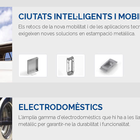
CIUTATS INTEL·LIGENTS I MOBI
Els retocs de la nova mobilitat i de les aplicacions tec
exigeixen noves solucions en estampació metàl·lica.
ELECTRODOMÈSTICS
L'àmplia gamma d'electrodomèstics que hi ha a les 
metàl·lic per garantir-ne la durabilitat i funcionalitat.