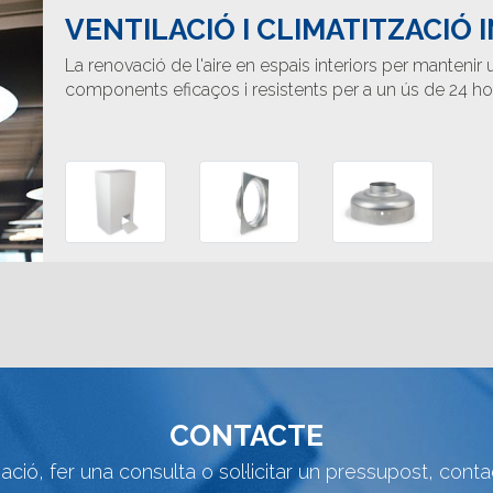
VENTILACIÓ I CLIMATITZACIÓ 
La renovació de l'aire en espais interiors per manteni
components eficaços i resistents per a un ús de 24 ho
CONTACTE
ació, fer una consulta o sol·licitar un pressupost, cont