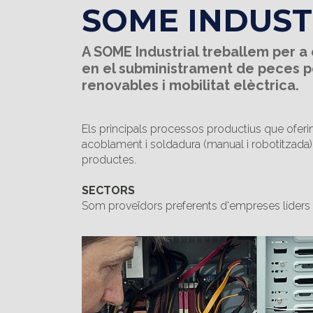
SOME INDUST
A SOME Industrial treballem per a
en el subministrament de peces pe
renovables i mobilitat elèctrica.
Els principals processos productius que oferim
acoblament i soldadura (manual i robotitzada). 
productes.
SECTORS
Som proveïdors preferents d'empreses líders