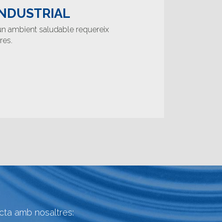
INDUSTRIAL
r un ambient saludable requereix
res.
acta amb nosaltres: