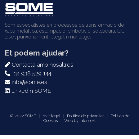
Som especialistes en processos de transformació de
xapa metàl·lica, estampació, embotició, soldadura, tall
làser, punxonament, plegat i muntatge.
Et podem ajudar?
Contacta amb nosaltres
+34 938 529 144
info@some.es
LinkedIn SOME
© 2022 SOME |
Avís legal
|
Política de privacitat
|
Política de
Cookies
| Web by
internext