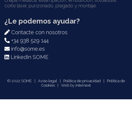
chapa metálica: estampación, embutición, soldadura,
corte láser, punzonado, plegado y montaje.
¿Le podemos ayudar?
Contacte con nosotros
+34 938 529 144
info@some.es
LinkedIn SOME
© 2022 SOME |
Aviso legal
|
Política de privacidad
|
Política de
Cookies
| Web by
internext