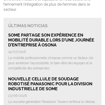
fermement l’intégration de plus de femmes dans le
secteur.
ÚLTIMAS NOTICIAS
SOME PARTAGE SON EXPÉRIENCE EN
MOBILITÉ DURABLE LORS D’UNE JOURNÉE
D’ENTREPRISE À OSONA
14/07/2026
La mobilité professionnelle s’impose comme un facteur clé
pour améliorer l’accessibilité, le bien-être des équipes et la
compétitivité des entreprises
NOUVELLE CELLULE DE SOUDAGE
ROBOTISÉ PANASONIC POUR LA DIVISION
INDUSTRIELLE DE SOME
23/06/2026
La nouvelle génération Panasonic Tawers renforce la vitesse,