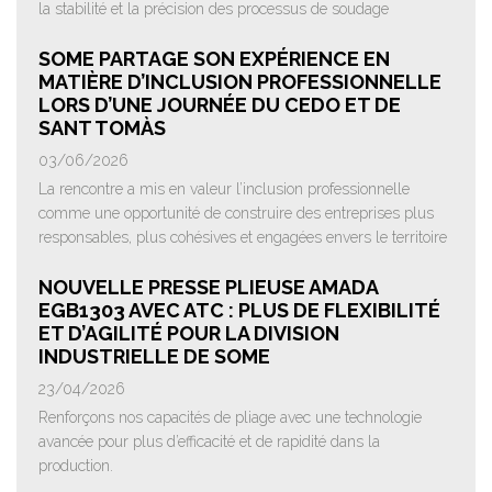
la stabilité et la précision des processus de soudage
SOME PARTAGE SON EXPÉRIENCE EN
MATIÈRE D’INCLUSION PROFESSIONNELLE
LORS D’UNE JOURNÉE DU CEDO ET DE
SANT TOMÀS
03/06/2026
La rencontre a mis en valeur l’inclusion professionnelle
comme une opportunité de construire des entreprises plus
responsables, plus cohésives et engagées envers le territoire
NOUVELLE PRESSE PLIEUSE AMADA
EGB1303 AVEC ATC : PLUS DE FLEXIBILITÉ
ET D’AGILITÉ POUR LA DIVISION
INDUSTRIELLE DE SOME
23/04/2026
Renforçons nos capacités de pliage avec une technologie
avancée pour plus d’efficacité et de rapidité dans la
production.