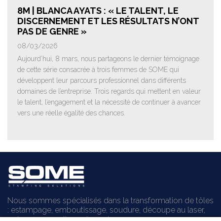
8M | BLANCA AYATS : « LE TALENT, LE
DISCERNEMENT ET LES RÉSULTATS N’ONT
PAS DE GENRE »
08/03/2026
Aujourd’hui, 8 mars, nous partageons le dernier témoignage
de cette série consacrée à trois femmes de SOME qui
développent leur parcours professionnel dans différents
domaines de l’entreprise. Trois regards qui mettent en valeur
le talent, l’engagement et la nécessité de continuer à avancer
vers une réelle égalité des chances.
Nous sommes spécialisés dans la transformation de tôles
: estampage, emboutissage, soudure, découpe au laser,
poinçonnage, pliage et montage.