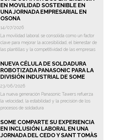
EN MOVILIDAD SOSTENIBLE EN
UNA JORNADA EMPRESARIAL EN
OSONA
14/07/2026
La movilidad laboral se consolida como un factor
clave para mejorar la accesibilidad, el bienestar de
las plantillas y la competitividad de las empresas
NUEVA CÉLULA DE SOLDADURA
ROBOTIZADA PANASONIC PARA LA
DIVISIÓN INDUSTRIAL DE SOME
23/06/2026
La nueva generación Panasonic Tawers refuerza
la velocidad, la estabilidad y la precisión de los
procesos de soldadura
SOME COMPARTE SU EXPERIENCIA
EN INCLUSIÓN LABORAL EN UNA
JORNADA DEL CEDO Y SANT TOMÀS