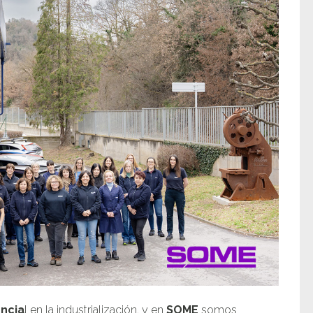
ncia
l en la industrialización, y en
SOME
somos