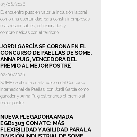
03/06/2026
El encuentro puso en valor la inclusión laboral
como una oportunidad para construir empresas
más responsables, cohesionadas y
comprometidas con el territorio
JORDI GARCÍA SE CORONA EN EL
CONCURSO DE PAELLAS DE SOME.
ANNA PUIG, VENCEDORA DEL
PREMIO AL MEJOR POSTRE
02/06/2026
SOME celebra la cuarta edición del Concurso
Internacional de Paellas, con Jordi García como
ganador y Anna Puig estrenando el premio al
mejor postre.
NUEVA PLEGADORA AMADA
EGB1303 CON ATC: MÁS
FLEXIBILIDAD Y AGILIDAD PARA LA
DIVISIÓN INDUSTRIAL DE SOME