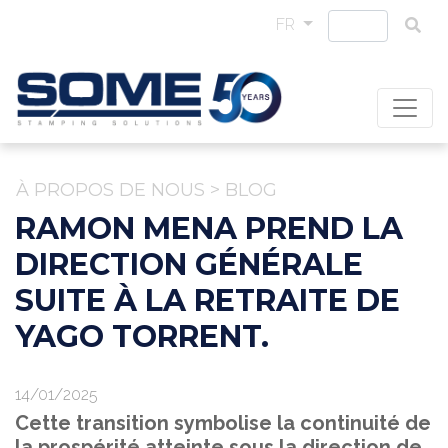
FR
À PROPOS DE NOUS
>
BLOG
RAMON MENA PREND LA
DIRECTION GÉNÉRALE
SUITE À LA RETRAITE DE
YAGO TORRENT.
14/01/2025
Cette transition symbolise la continuité de
la prospérité atteinte sous la direction de