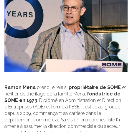
Ramon Mena
prend le relais,
propriétaire de SOME
et
héritier de l’héritage de la famille Mena,
fondatrice de
SOME en 1973
. Diplômé en Administration et Direction
d’Entreprises (ADE) et formé à l’IESE, il est lié au groupe
depuis 2009, commençant sa carrière dans le
département commercial. Sa vision entrepreneuriale l’a
amené à assumer la direction commerciale du secteur