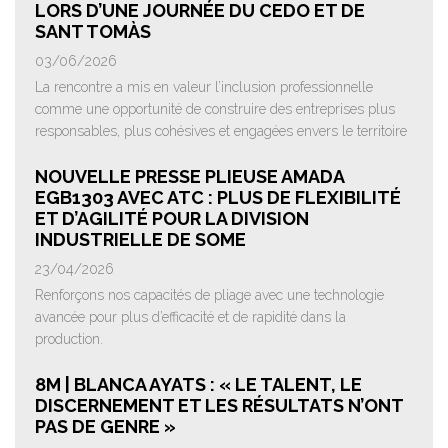
LORS D’UNE JOURNÉE DU CEDO ET DE
SANT TOMÀS
03/06/2026
La rencontre a mis en valeur l’inclusion professionnelle
comme une opportunité de construire des entreprises plus
responsables, plus cohésives et engagées envers le territoire
NOUVELLE PRESSE PLIEUSE AMADA
EGB1303 AVEC ATC : PLUS DE FLEXIBILITÉ
ET D’AGILITÉ POUR LA DIVISION
INDUSTRIELLE DE SOME
23/04/2026
Renforçons nos capacités de pliage avec une technologie
avancée pour plus d’efficacité et de rapidité dans la
production.
8M | BLANCA AYATS : « LE TALENT, LE
DISCERNEMENT ET LES RÉSULTATS N’ONT
PAS DE GENRE »