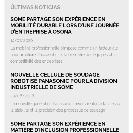
ÚLTIMAS NOTICIAS
SOME PARTAGE SON EXPÉRIENCE EN
MOBILITÉ DURABLE LORS D’UNE JOURNÉE
D’ENTREPRISE À OSONA
14/07/2026
La mobilité professionnelle s’impose comme un facteur clé
pour améliorer l’accessibilité, le bien-être des équipes et la
compétitivité des entreprises
NOUVELLE CELLULE DE SOUDAGE
ROBOTISÉ PANASONIC POUR LA DIVISION
INDUSTRIELLE DE SOME
23/06/2026
La nouvelle génération Panasonic Tawers renforce la vitesse,
la stabilité et la précision des processus de soudage
SOME PARTAGE SON EXPÉRIENCE EN
MATIÈRE D’INCLUSION PROFESSIONNELLE