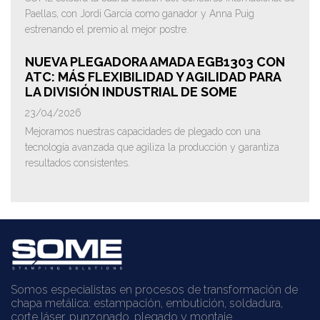
Paellas, con Jordi García como ganador y Anna Puig
estrenando el premio al mejor postre.
NUEVA PLEGADORA AMADA EGB1303 CON
ATC: MÁS FLEXIBILIDAD Y AGILIDAD PARA
LA DIVISIÓN INDUSTRIAL DE SOME
23/04/2026
Mejoramos nuestras capacidades de plegado con una
tecnología avanzada que agiliza la producción y garantiza
resultados consistentes.
Somos especialistas en procesos de transformación de
chapa metálica: estampación, embutición, soldadura,
corte láser, punzonado, plegado y montaje.