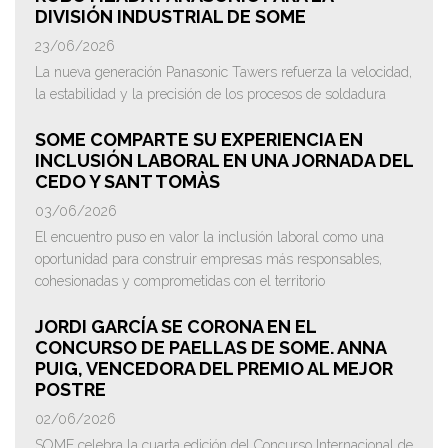
DIVISIÓN INDUSTRIAL DE SOME
23/06/2026
La nueva generación Panasonic Tawers refuerza la velocidad,
la estabilidad y la precisión de los procesos de soldadura
SOME COMPARTE SU EXPERIENCIA EN
INCLUSIÓN LABORAL EN UNA JORNADA DEL
CEDO Y SANT TOMÀS
03/06/2026
El encuentro puso en valor la inclusión laboral como una
oportunidad para construir empresas más responsables,
cohesionadas y comprometidas con el territorio
JORDI GARCÍA SE CORONA EN EL
CONCURSO DE PAELLAS DE SOME. ANNA
PUIG, VENCEDORA DEL PREMIO AL MEJOR
POSTRE
02/06/2026
SOME celebra la cuarta edición del Concurso Internacional de