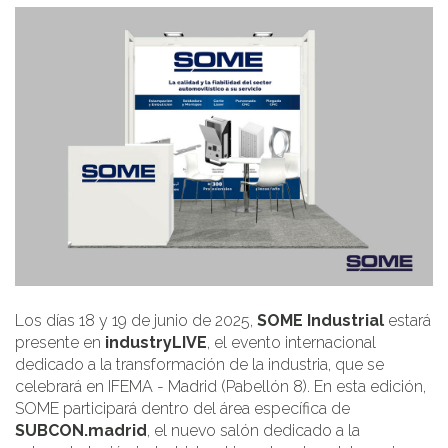
Los días 18 y 19 de junio de 2025,
SOME Industrial
estará
presente en
industryLIVE
, el evento internacional
dedicado a la transformación de la industria, que se
celebrará en IFEMA - Madrid (Pabellón 8). En esta edición,
SOME participará dentro del área específica de
SUBCON.madrid
, el nuevo salón dedicado a la