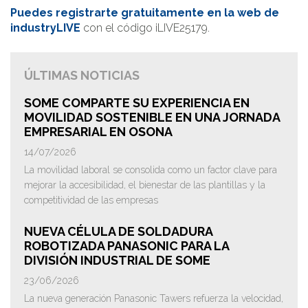
Puedes registrarte gratuitamente en la web de
industryLIVE
con el código iLIVE25179.
ÚLTIMAS NOTICIAS
SOME COMPARTE SU EXPERIENCIA EN
MOVILIDAD SOSTENIBLE EN UNA JORNADA
EMPRESARIAL EN OSONA
14/07/2026
La movilidad laboral se consolida como un factor clave para
mejorar la accesibilidad, el bienestar de las plantillas y la
competitividad de las empresas
NUEVA CÉLULA DE SOLDADURA
ROBOTIZADA PANASONIC PARA LA
DIVISIÓN INDUSTRIAL DE SOME
23/06/2026
La nueva generación Panasonic Tawers refuerza la velocidad,