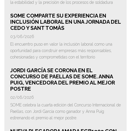
la estabilidad y la precisión de los procesos de soldadura
SOME COMPARTE SU EXPERIENCIA EN
INCLUSIÓN LABORAL EN UNA JORNADA DEL
CEDO Y SANT TOMÀS
03/06/2026
El encuentro puso en valor la inclusión laboral como una
oportunidad para construir empresas más responsables,
cohesionadas y comprometidas con el territorio
JORDI GARCÍA SE CORONA EN EL
CONCURSO DE PAELLAS DE SOME. ANNA
PUIG, VENCEDORA DEL PREMIO AL MEJOR
POSTRE
02/06/2026
SOME celebra la cuarta edición del Concurso Internacional de
Paellas, con Jordi García como ganador y Anna Puig
estrenando el premio al mejor postre.