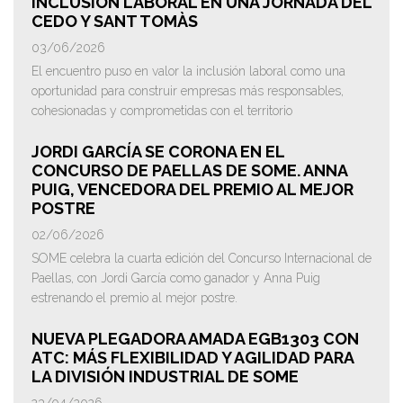
INCLUSIÓN LABORAL EN UNA JORNADA DEL
CEDO Y SANT TOMÀS
03/06/2026
El encuentro puso en valor la inclusión laboral como una
oportunidad para construir empresas más responsables,
cohesionadas y comprometidas con el territorio
JORDI GARCÍA SE CORONA EN EL
CONCURSO DE PAELLAS DE SOME. ANNA
PUIG, VENCEDORA DEL PREMIO AL MEJOR
POSTRE
02/06/2026
SOME celebra la cuarta edición del Concurso Internacional de
Paellas, con Jordi García como ganador y Anna Puig
estrenando el premio al mejor postre.
NUEVA PLEGADORA AMADA EGB1303 CON
ATC: MÁS FLEXIBILIDAD Y AGILIDAD PARA
LA DIVISIÓN INDUSTRIAL DE SOME
23/04/2026