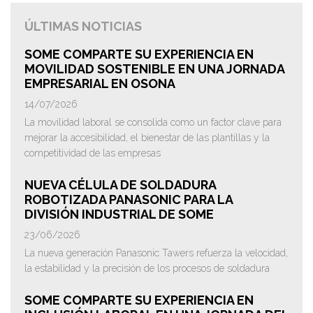
ÚLTIMAS NOTICIAS
SOME COMPARTE SU EXPERIENCIA EN
MOVILIDAD SOSTENIBLE EN UNA JORNADA
EMPRESARIAL EN OSONA
14/07/2026
La movilidad laboral se consolida como un factor clave para
mejorar la accesibilidad, el bienestar de las plantillas y la
competitividad de las empresas
NUEVA CÉLULA DE SOLDADURA
ROBOTIZADA PANASONIC PARA LA
DIVISIÓN INDUSTRIAL DE SOME
23/06/2026
La nueva generación Panasonic Tawers refuerza la velocidad,
la estabilidad y la precisión de los procesos de soldadura
SOME COMPARTE SU EXPERIENCIA EN