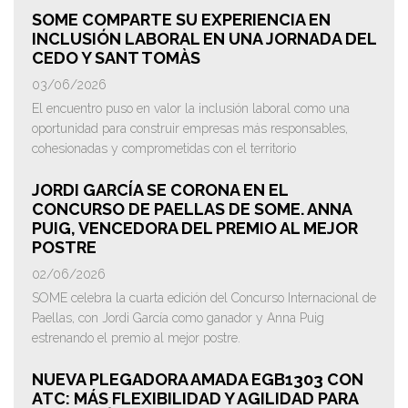
SOME COMPARTE SU EXPERIENCIA EN
INCLUSIÓN LABORAL EN UNA JORNADA DEL
CEDO Y SANT TOMÀS
03/06/2026
El encuentro puso en valor la inclusión laboral como una
oportunidad para construir empresas más responsables,
cohesionadas y comprometidas con el territorio
JORDI GARCÍA SE CORONA EN EL
CONCURSO DE PAELLAS DE SOME. ANNA
PUIG, VENCEDORA DEL PREMIO AL MEJOR
POSTRE
02/06/2026
SOME celebra la cuarta edición del Concurso Internacional de
Paellas, con Jordi García como ganador y Anna Puig
estrenando el premio al mejor postre.
NUEVA PLEGADORA AMADA EGB1303 CON
ATC: MÁS FLEXIBILIDAD Y AGILIDAD PARA