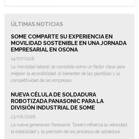
ÚLTIMAS NOTICIAS
SOME COMPARTE SU EXPERIENCIA EN
MOVILIDAD SOSTENIBLE EN UNA JORNADA
EMPRESARIAL EN OSONA
14/07/2026
La movilidad laboral se consolida como un factor clave para
mejorar la accesibilidad, el bienestar de las plantillas y la
competitividad de las empresas
NUEVA CÉLULA DE SOLDADURA
ROBOTIZADA PANASONIC PARA LA
DIVISIÓN INDUSTRIAL DE SOME
23/06/2026
La nueva generación Panasonic Tawers refuerza la velocidad,
la estabilidad y la precisión de los procesos de soldadura