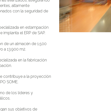
s más avanzados, asegurando
ientes, altamente
ionados con la seguridad de
specializada en estampación
e implanta el ERP de SAP.
ión de un almacén de 1.500
vo a 13.900 m2.
ializada en la fabricación
pación.
ue contribuye a la proyección
UPO SOME.
o de los líderes y
licos.
igan sus objetivos de