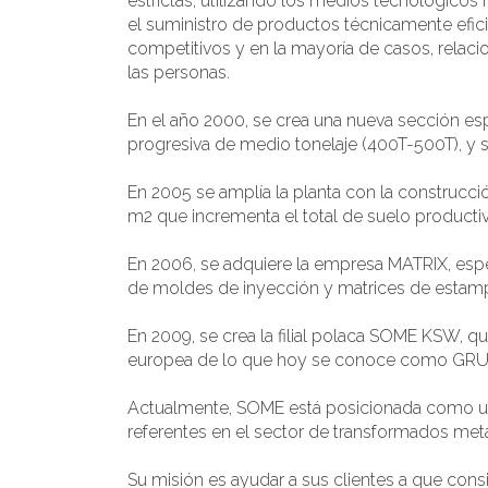
estrictas, utilizando los medios tecnológico
el suministro de productos técnicamente efic
competitivos y en la mayoría de casos, relac
las personas.
En el año 2000, se crea una nueva sección e
progresiva de medio tonelaje (400T-500T), y s
En 2005 se amplía la planta con la construcc
m2 que incrementa el total de suelo producti
En 2006, se adquiere la empresa MATRIX, espec
de moldes de inyección y matrices de estam
En 2009, se crea la filial polaca SOME KSW, q
europea de lo que hoy se conoce como GR
Actualmente, SOME está posicionada como un
referentes en el sector de transformados metá
Su misión es ayudar a sus clientes a que cons