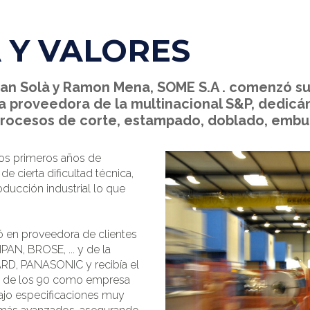
 Y VALORES
oan Solà y Ramon Mena, SOME S.A . comenzó su
proveedora de la multinacional S&P, dedicán
procesos de corte, estampado, doblado, embu
los primeros años de
e cierta dificultad técnica,
ducción industrial lo que
ó en proveedora de clientes
AN, BROSE, ... y de la
RD, PANASONIC y recibía el
rgo de los 90 como empresa
bajo especificaciones muy