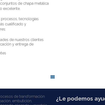
 conjuntos de chapa metálica
o excelente.
 procesos, tecnologías
ás cualificado y
res:
idades de nuestros clientes
ricación y entrega de
ntes
rocesos de transformación
¿Le podemos ayu
pación, embutición,