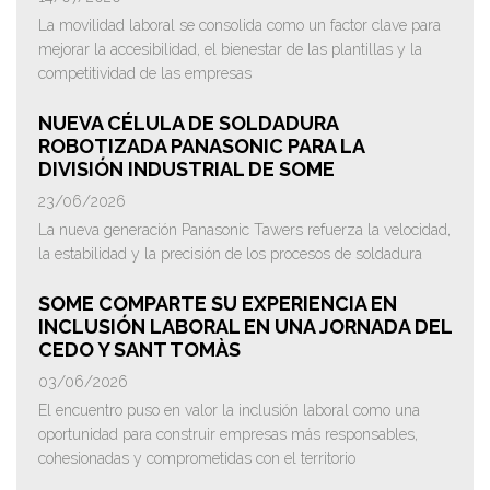
La movilidad laboral se consolida como un factor clave para
mejorar la accesibilidad, el bienestar de las plantillas y la
competitividad de las empresas
NUEVA CÉLULA DE SOLDADURA
ROBOTIZADA PANASONIC PARA LA
DIVISIÓN INDUSTRIAL DE SOME
23/06/2026
La nueva generación Panasonic Tawers refuerza la velocidad,
la estabilidad y la precisión de los procesos de soldadura
SOME COMPARTE SU EXPERIENCIA EN
INCLUSIÓN LABORAL EN UNA JORNADA DEL
CEDO Y SANT TOMÀS
03/06/2026
El encuentro puso en valor la inclusión laboral como una
oportunidad para construir empresas más responsables,
cohesionadas y comprometidas con el territorio