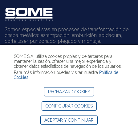
Somos especialistas en procesos de transformación de
chapa metálica: estampación, embutición, soldadura,
corte láser, punzonado, plegado y montaje.
¿Le podemos ayudar?
SOME S.A. utiliza cookies propias y de terceros para
mantener la sesión, ofrecer una mejor experiencia y
obtener datos estadísticos de navegación de los usuarios.
Contacte con nosotros
Para más información puedes visitar nuestra
Política de
+34 938 529 144
Cookies
info@some.es
RECHAZAR COOKIES
LinkedIn SOME
CONFIGURAR COOKIES
© 2022 SOME |
Aviso legal
|
Política de privacidad
|
Política de
ACEPTAR Y CONTINUAR
Cookies
| Web by
internext