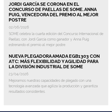
JORDI GARCÍA SE CORONA EN EL
CONCURSO DE PAELLAS DE SOME. ANNA
PUIG, VENCEDORA DEL PREMIO AL MEJOR
POSTRE
02/06/2026
SOME celebra la cuarta edición del Concurso Internacional de
Paellas, con Jordi García como ganador y Anna Puig
estrenando el premio al mejor postre.
NUEVA PLEGADORA AMADA EGB1303 CON
ATC: MÁS FLEXIBILIDAD Y AGILIDAD PARA
LA DIVISIÓN INDUSTRIAL DE SOME
23/04/2026
Mejoramos nuestras capacidades de plegado con una
tecnología avanzada que agiliza la producción y garantiza
resultados consistentes.