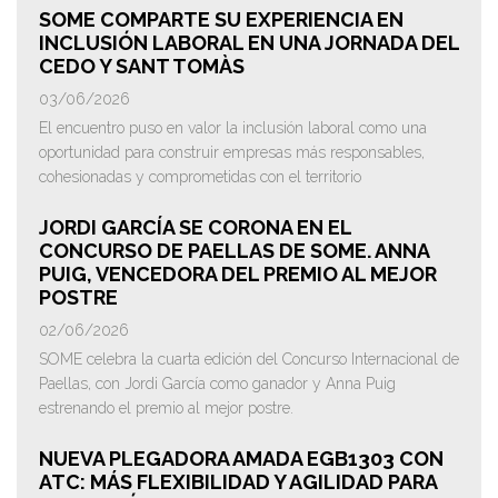
SOME COMPARTE SU EXPERIENCIA EN
INCLUSIÓN LABORAL EN UNA JORNADA DEL
CEDO Y SANT TOMÀS
03/06/2026
El encuentro puso en valor la inclusión laboral como una
oportunidad para construir empresas más responsables,
cohesionadas y comprometidas con el territorio
JORDI GARCÍA SE CORONA EN EL
CONCURSO DE PAELLAS DE SOME. ANNA
PUIG, VENCEDORA DEL PREMIO AL MEJOR
POSTRE
02/06/2026
SOME celebra la cuarta edición del Concurso Internacional de
Paellas, con Jordi García como ganador y Anna Puig
estrenando el premio al mejor postre.
NUEVA PLEGADORA AMADA EGB1303 CON
ATC: MÁS FLEXIBILIDAD Y AGILIDAD PARA