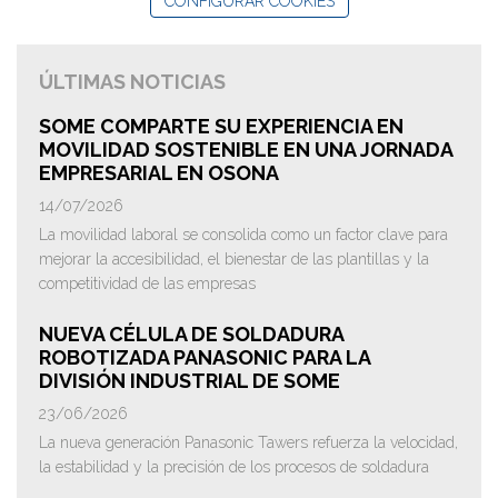
CONFIGURAR COOKIES
ÚLTIMAS NOTICIAS
SOME COMPARTE SU EXPERIENCIA EN
MOVILIDAD SOSTENIBLE EN UNA JORNADA
EMPRESARIAL EN OSONA
14/07/2026
La movilidad laboral se consolida como un factor clave para
mejorar la accesibilidad, el bienestar de las plantillas y la
competitividad de las empresas
NUEVA CÉLULA DE SOLDADURA
ROBOTIZADA PANASONIC PARA LA
DIVISIÓN INDUSTRIAL DE SOME
23/06/2026
La nueva generación Panasonic Tawers refuerza la velocidad,
la estabilidad y la precisión de los procesos de soldadura