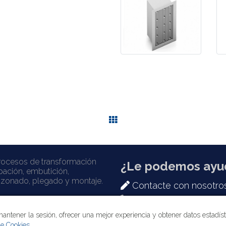
rocesos de transformación
¿Le podemos ayu
pación, embutición,
unzonado, plegado y montaje.
Contacte con nosotro
+34 938 529 144
mantener la sesión, ofrecer una mejor experiencia y obtener datos estadís
de Cookies