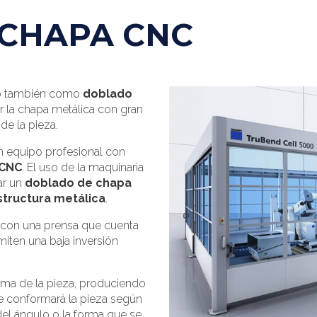
 CHAPA CNC
do también como
doblado
r la chapa metálica con gran
de la pieza.
n equipo profesional con
 CNC
. El uso de la maquinaria
ar un
doblado de chapa
tructura metálica
.
a con una prensa que cuenta
iten una baja inversión
cima de la pieza, produciendo
e conformará la pieza según
del ángulo o la forma que se