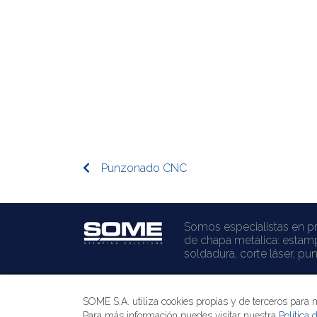
Punzonado CNC
Somos especialistas en p
de chapa metálica: estam
soldadura, corte láser, p
SOME S.A. utiliza cookies propias y de terceros para 
Para más información puedes visitar nuestra
Política 