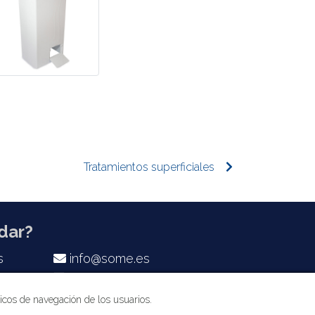
Tratamientos superficiales
dar?
s
info@some.es
LinkedIn SOME
ticos de navegación de los usuarios.