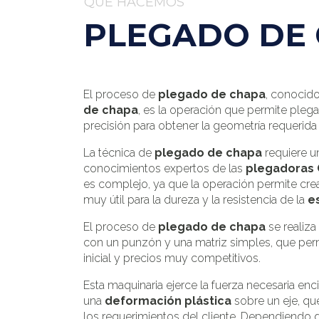
QUÉ HACEMOS
PLEGADO DE
El proceso de
plegado de chapa
, conoci
de chapa
, es la operación que permite plega
precisión para obtener la geometría requerida 
La técnica de
plegado de chapa
requiere u
conocimientos expertos de las
plegadoras
es complejo, ya que la operación permite cre
muy útil para la dureza y la resistencia de la
es
El proceso de
plegado de chapa
se realiz
con un punzón y una matriz simples, que perm
inicial y precios muy competitivos.
Esta maquinaria ejerce la fuerza necesaria en
una
deformación plástica
sobre un eje, qu
los requerimientos del cliente. Dependiendo 