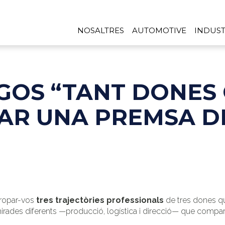
NOSALTRES
AUTOMOTIVE
INDUST
RGOS “TANT DONE
AR UNA PREMSA D
propar-vos
tres trajectòries professionals
de tres dones qu
 mirades diferents —producció, logística i direcció— que compart