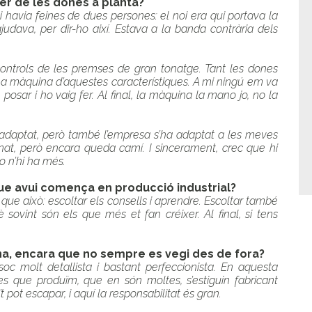
per de les dones a planta?
avia feines de dues persones: el noi era qui portava la
udava, per dir-ho així. Estava a la banda contrària dels
ontrols de les premses de gran tonatge. Tant les dones
a màquina d’aquestes característiques. A mi ningú em va
posar i ho vaig fer. Al final, la màquina la mano jo, no la
he adaptat, però també l’empresa s’ha adaptat a les meves
nat, però encara queda camí. I sincerament, crec que hi
o n’hi ha més.
ue avui comença en producció industrial?
s que això: escoltar els consells i aprendre. Escoltar també
 sovint són els que més et fan créixer. Al final, si tens
ina, encara que no sempre es vegi des de fora?
oc molt detallista i bastant perfeccionista. En aquesta
s que produïm, que en són moltes, s’estiguin fabricant
 pot escapar, i aquí la responsabilitat és gran.