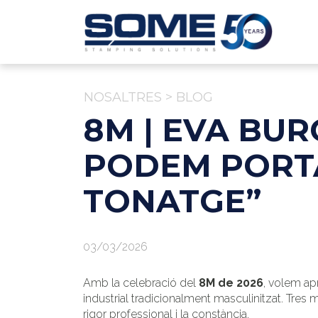
NOSALTRES
>
BLOG
8M | EVA BU
PODEM PORT
TONATGE”
03/03/2026
Amb la celebració del
8M de 2026
, volem a
industrial tradicionalment masculinitzat. Tres
rigor professional i la constància.