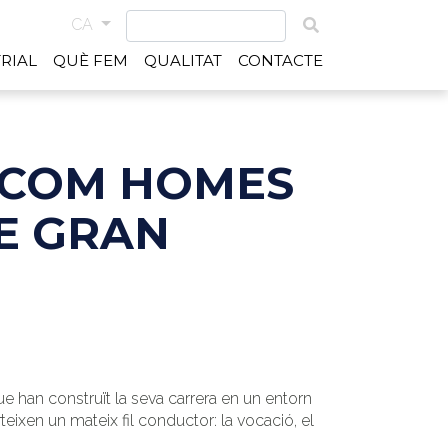
CA
RIAL
QUÈ FEM
QUALITAT
CONTACTE
S COM HOMES
E GRAN
e han construït la seva carrera en un entorn
eixen un mateix fil conductor: la vocació, el