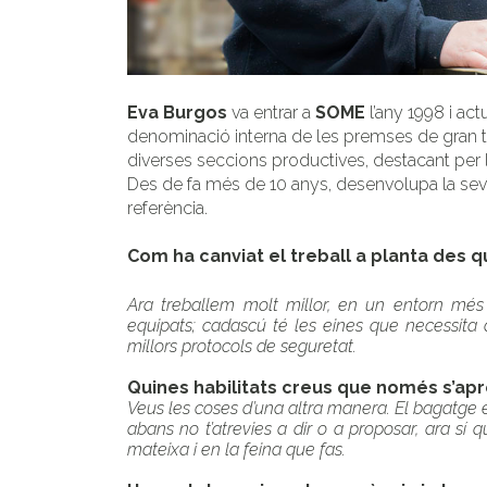
Eva Burgos
va entrar a
SOME
l’any 1998 i ac
denominació interna de les premses de gran ton
diverses seccions productives, destacant per 
Des de fa més de 10 anys, desenvolupa la seva
referència.
Com ha canviat el treball a planta des q
Ara treballem molt millor, en un entorn m
equipats; cadascú té les eines que necessita 
millors protocols de seguretat.
Quines habilitats creus que només s’ap
Veus les coses d’una altra manera. El bagatge e
abans no t’atrevies a dir o a proposar, ara sí q
mateixa i en la feina que fas.