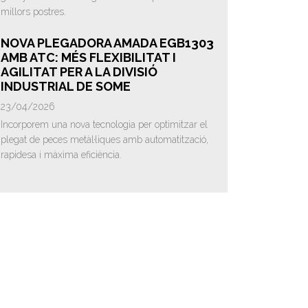
millors postres.
NOVA PLEGADORA AMADA EGB1303
AMB ATC: MÉS FLEXIBILITAT I
AGILITAT PER A LA DIVISIÓ
INDUSTRIAL DE SOME
23/04/2026
Incorporem una nova tecnologia per optimitzar el
plegat de peces metàl·liques amb automatització,
rapidesa i màxima eficiència.