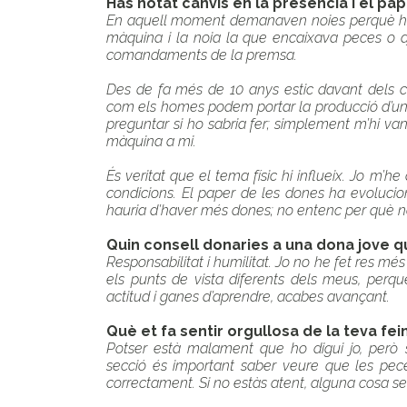
Has notat canvis en la presència i el pa
En aquell moment demanaven noies perquè hi h
màquina i la noia la que encaixava peces o aj
comandaments de la premsa.
Des de fa més de 10 anys estic davant dels c
com els homes podem portar la producció d’un
preguntar si ho sabria fer; simplement m’hi van 
màquina a mi.
És veritat que el tema físic hi influeix. Jo m’
condicions. El paper de les dones ha evolucio
hauria d’haver més dones; no entenc per què n
Quin consell donaries a una dona jove q
Responsabilitat i humilitat. Jo no he fet res mé
els punts de vista diferents dels meus, perquè
actitud i ganes d’aprendre, acabes avançant.
Què et fa sentir orgullosa de la teva fe
Potser està malament que ho digui jo, però s
secció és important saber veure que les pece
correctament. Si no estàs atent, alguna cosa se’t