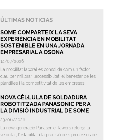
ÚLTIMAS NOTICIAS
SOME COMPARTEIX LA SEVA
EXPERIÈNCIA EN MOBILITAT
SOSTENIBLE EN UNA JORNADA
EMPRESARIAL A OSONA
14/07/2026
La mobilitat laboral es consolida com un factor
clau per millorar l’accessibilitat, el benestar de les
plantilles i la competitivitat de les empreses
NOVA CÈL·LULA DE SOLDADURA
ROBOTITZADA PANASONIC PER A
LA DIVISIÓ INDUSTRIAL DE SOME
23/06/2026
La nova generació Panasonic Tawers reforça la
velocitat, l’estabilitat i la precisió dels processos de