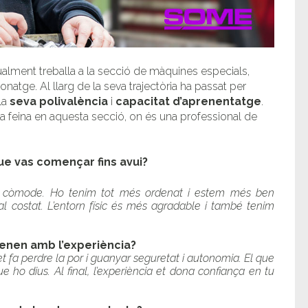
tualment treballa a la secció de màquines especials,
atge. Al llarg de la seva trajectòria ha passat per
la
seva polivalència
i
capacitat d’aprenentatge
.
 feina en aquesta secció, on és una professional de
ue vas començar fins avui?
és còmode. Ho tenim tot més ordenat i estem més ben
al costat. L’entorn físic és més agradable i també tenim
renen amb l’experiència?
t fa perdre la por i guanyar seguretat i autonomia. El que
ue ho dius. Al final, l’experiència et dona confiança en tu