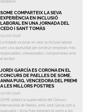
soldadura
SOME COMPARTEIX LA SEVA
EXPERIÈNCIA EN INCLUSIÓ
LABORAL EN UNA JORNADA DEL
CEDO I SANT TOMÀS
03/06/2026
La trobada va posar en valor la inclusió laboral
com una oportunitat per construir empreses més
responsables, cohesionades i compromeses amb
el territori
JORDI GARCÍA ES CORONA EN EL
CONCURS DE PAELLES DE SOME.
ANNA PUIG, VENCEDORA DEL PREMI
A LES MILLORS POSTRES
02/06/2026
SOME celebra la quarta edició del Concurs
Internacional de Paelles, amb Jordi García com a
guanyador i Anna Puig estrenant el premi a les