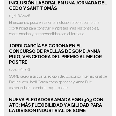
INCLUSIÓN LABORAL EN UNA JORNADA DEL
CEDO Y SANT TOMÀS
03/06/2026
El encuentro puso en valor la inclusión laboral como una
oportunidad para construir empresas más responsables,
cohesionadas y comprometidas con el territorio
JORDI GARCÍA SE CORONA EN EL
CONCURSO DE PAELLAS DE SOME. ANNA
PUIG, VENCEDORA DEL PREMIO AL MEJOR
POSTRE
02/06/2026
SOME celebra la cuarta edición del Concurso Internacional de
Paellas, con Jordi García como ganador y Anna Puig
estrenando el premio al mejor postre.
NUEVA PLEGADORA AMADA EGB1303 CON
ATC: MÁS FLEXIBILIDAD Y AGILIDAD PARA
LA DIVISIÓN INDUSTRIAL DE SOME