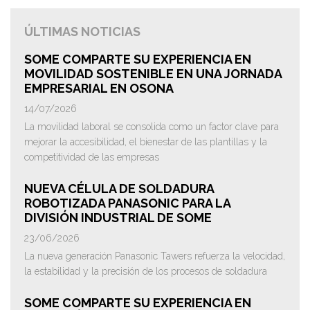
ÚLTIMAS NOTICIAS
SOME COMPARTE SU EXPERIENCIA EN
MOVILIDAD SOSTENIBLE EN UNA JORNADA
EMPRESARIAL EN OSONA
14/07/2026
La movilidad laboral se consolida como un factor clave para
mejorar la accesibilidad, el bienestar de las plantillas y la
competitividad de las empresas
NUEVA CÉLULA DE SOLDADURA
ROBOTIZADA PANASONIC PARA LA
DIVISIÓN INDUSTRIAL DE SOME
23/06/2026
La nueva generación Panasonic Tawers refuerza la velocidad,
la estabilidad y la precisión de los procesos de soldadura
SOME COMPARTE SU EXPERIENCIA EN