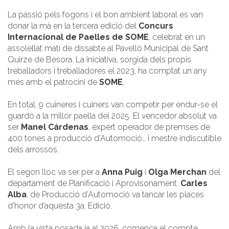
La passió pels fogons i el bon ambient laboral es van
donar la mà en la tercera edició del
Concurs
Internacional de Paelles de SOME
, celebrat en un
assolellat matí de dissabte al Pavelló Municipal de Sant
Quirze de Besora. La iniciativa, sorgida dels propis
treballadors i treballadores el 2023, ha comptat un any
més amb el patrocini de
SOME
,
En total, 9 cuineres i cuiners van competir per endur-se el
guardó a la millor paella del 2025. El vencedor absolut va
ser
Manel Cárdenas
, expert operador de premses de
400 tones a producció d’Automoció… i mestre indiscutible
dels arrossos.
El segon lloc va ser per a
Anna Puig
i
Olga Merchan
del
departament de Planificació i Aprovisonament.
Carles
Alba
, de Producció d’Automoció va tancar les places
d’honor d’aquesta 3a. Edició.
Amb la vista posada ja al 2026, comença el compte