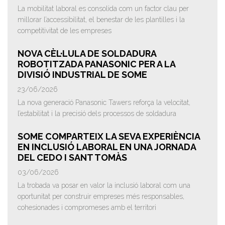
La mobilitat laboral es consolida com un factor clau per
millorar l’accessibilitat, el benestar de les plantilles i la
competitivitat de les empreses
NOVA CÈL·LULA DE SOLDADURA
ROBOTITZADA PANASONIC PER A LA
DIVISIÓ INDUSTRIAL DE SOME
23/06/2026
La nova generació Panasonic Tawers reforça la velocitat,
l’estabilitat i la precisió dels processos de soldadura
SOME COMPARTEIX LA SEVA EXPERIÈNCIA
EN INCLUSIÓ LABORAL EN UNA JORNADA
DEL CEDO I SANT TOMÀS
03/06/2026
La trobada va posar en valor la inclusió laboral com una
oportunitat per construir empreses més responsables,
cohesionades i compromeses amb el territori