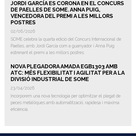
JORDI GARCÍA ES CORONA EN EL CONCURS
DE PAELLES DE SOME. ANNA PUIG,
VENCEDORA DEL PREMI A LES MILLORS
POSTRES
02/06/2026
SOME celebra la quarta edició del Concurs Internacional de
Paelles, amb Jordi García com a guanyador i Anna Puig
estrenant el premi a les millors postres.
NOVA PLEGADORA AMADA EGB1303 AMB
ATC: MÉS FLEXIBILITAT I AGILITAT PER A LA
DIVISIÓ INDUSTRIAL DE SOME
23/04/2026
Incorporem una nova tecnologia per optimitzar el plegat de
peces metàl·liques amb automatització, rapidesa i màxima
eficiència.